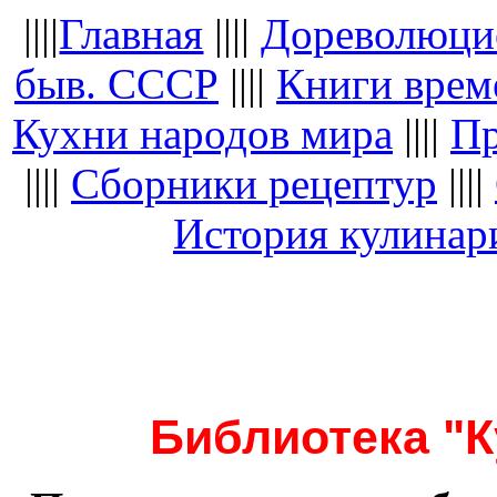
||||
Главная
||||
Дореволюци
быв. СССР
||||
Книги вре
Кухни народов мира
||||
Пр
||||
Сборники рецептур
||||
История кулинар
Библиотека "