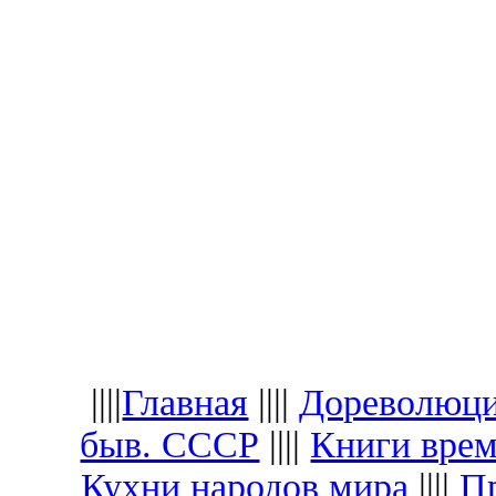
||||
Главная
||||
Дореволюци
быв. СССР
||||
Книги вре
Кухни народов мира
||||
Пр