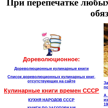
При перепечатке любых
обя
Дореволюционное:
Дореволюционные кулинарные книги
Список дореволюционных кулинарных книг,
отсутствующих на сайте
За
по
Кулинарные книги времен CCCР
А.
из
КУХНЯ НАРОДОВ СССР
19