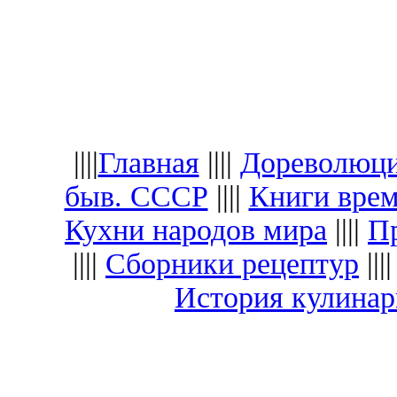
||||
Главная
||||
Дореволюци
быв. СССР
||||
Книги вре
Кухни народов мира
||||
Пр
||||
Сборники рецептур
|||
История кулина