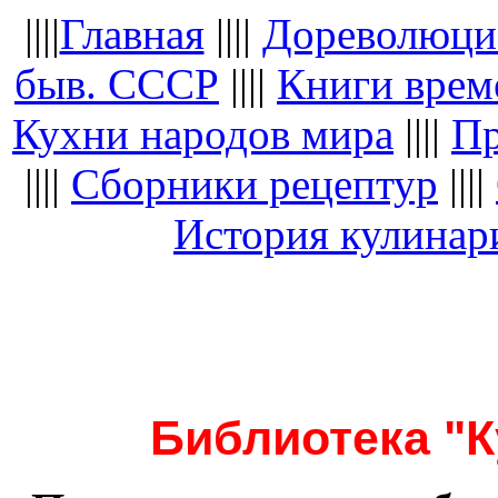
||||
Главная
||||
Дореволюци
быв. СССР
||||
Книги вре
Кухни народов мира
||||
Пр
||||
Сборники рецептур
||||
История кулинар
Библиотека "