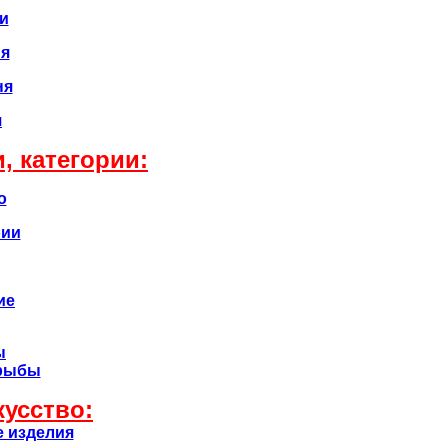
и
ня
ня
я
, категории:
о
рии
ие
ы
 рыбы
кусство:
 изделия