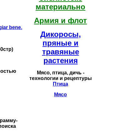
материально
Армия и флот
giar bene.
Дикоросы,
пряные и
0стр)
травяные
растения
ностью
Мясо, птица, дичь -
технологии и рецептуры
Птица
Мясо
грамму-
поиска