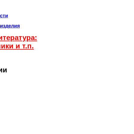
сти
 изделия
итература:
ки и т.п.
ии