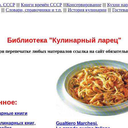
в. СССР
||||
Книги времён СССР
||||
Консервирование
||||
Кухни нар
||||
Словари, справочники и т.п.
||||
История кулинарии
||||
Гостева
Библиотека "Кулинарный ларец"
ри перепечатке любых материалов ссылка на сайт обязательн
нное:
рные книги
линарных книг,
Gualtiero Marchesi.