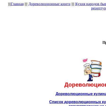
||||
Главная
||||
Дореволюционные книги
||||
Кухня народов бы
рецептур
П
Дореволюцио
Дореволюционные кулина
Список дореволюционных ку