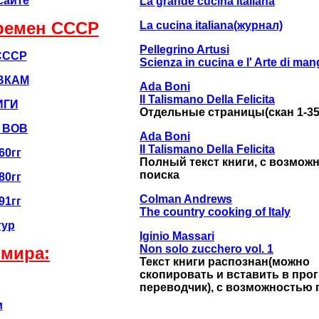
сайте
La grande cucina italiana
ремен CCCР
La cucina italiana(журнал)
Pellegrino Artusi
СССР
Scienza in cucina e l' Arte di man
ВКАМ
Ada Boni
Il Talismano Della Felicita
ИГИ
Отдельные страницы(скан 1-35
 ВОВ
Ada Boni
Il Talismano Della Felicita
60гг
Полный текст книги, с возмож
поиска
80гг
Colman Andrews
91гг
The country cooking of Italy
тур
Iginio Massari
Non solo zucchero vol. 1
 мира:
Текст книги распознан(можно
скопировать и вставить в про
переводчик), с возможностью 
и