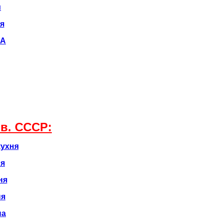
и
я
ВА
в. CCCР:
кухня
ня
ня
ня
на