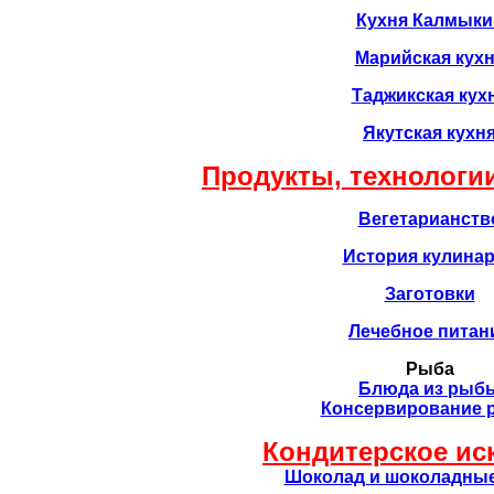
Кухня Калмыки
Марийская кух
Таджикская кух
Якутская кухн
Продукты, технологии
Вегетарианств
История кулина
Заготовки
Лечебное питан
Рыба
Блюда из рыб
Консервирование
Кондитерское ис
Шоколад и шоколадные