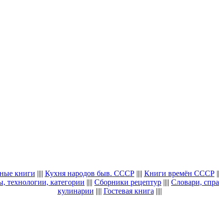
ные книги
||||
Кухня народов быв. СССР
||||
Книги времён СССР
||
, технологии, категории
||||
Сборники рецептур
||||
Словари, спра
кулинарии
||||
Гостевая книга
||||