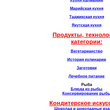
Кухня Калмыкии
Марийская кухня
Таджикская кухня
Якутская кухня
Продукты, техноло
категории:
Вегетарианство
История кулинарии
Заготовки
Лечебное питание
Рыба
Блюда из рыбы
Консервирование рыб
Кондитерское искус
Шоколад и шоколадные изд