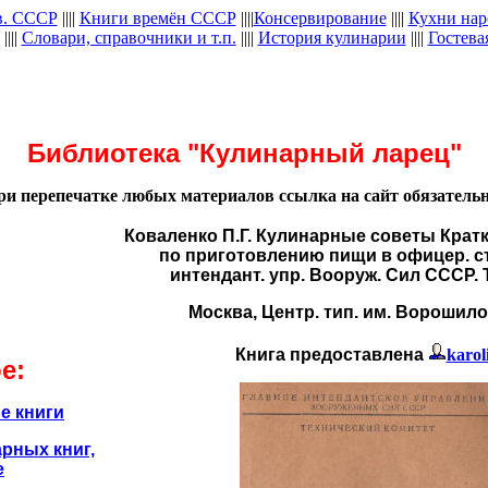
в. СССР
||||
Книги времён СССР
||||
Консервирование
||||
Кухни нар
||||
Словари, справочники и т.п.
||||
История кулинарии
||||
Гостева
Библиотека "Кулинарный ларец"
ри перепечатке любых материалов ссылка на сайт обязательн
Коваленко П.Г. Кулинарные советы Крат
по приготовлению пищи в офицер. ст
интендант. упр. Вооруж. Сил СССР. Т
Москва, Центр. тип. им. Ворошило
Книга предоставлена
karol
е:
е книги
рных книг,
е