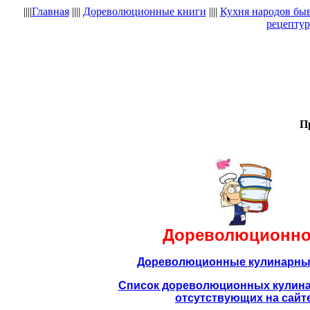
||||
Главная
||||
Дореволюционные книги
||||
Кухня народов бы
рецептур
П
Дореволюционно
Дореволюционные кулинарны
Список дореволюционных кулина
отсутствующих на сайт