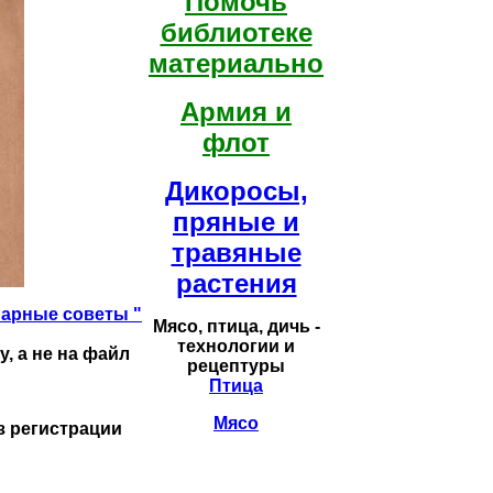
Помочь
библиотеке
материально
Армия и
флот
Дикоросы,
пряные и
травяные
растения
нарные советы "
Мясо, птица, дичь -
технологии и
, а не на файл
рецептуры
Птица
Мясо
з регистрации