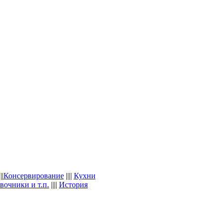
||
Консервирование
||||
Кухни
вочники и т.п.
||||
История