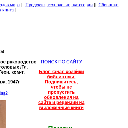
одов мира
||||
Продукты, технологии, категории
||||
Сборники
я книга
||||
а!
кое руководство
ПОИСК ПО САЙТУ
оловых /Гл.
Блог-канал хозяйки
ехн. ком-т.
библиотеки.
ва, 1947г
Подпишитесь,
чтобы не
пропустить
ing2
обновления на
сайте и рецензии на
выложенные книги