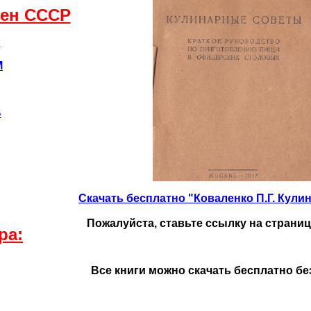
мен CCCР
Р
М
В
Скачать бесплатно "Коваленко П.Г. Кули
Пожалуйста, ставьте ссылку на страницу
ра:
Все книги можно скачать бесплатно бе