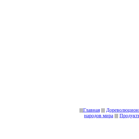
||||
Главная
||||
Дореволюцион
народов мира
||||
Продукты