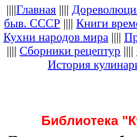
||||
Главная
||||
Дореволюци
быв. СССР
||||
Книги вре
Кухни народов мира
||||
Пр
||||
Сборники рецептур
||||
История кулинар
Библиотека "