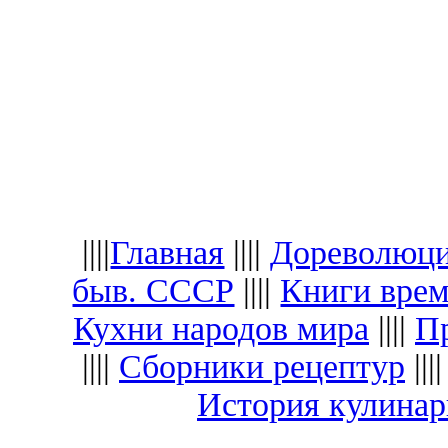
||||
Главная
||||
Дореволюци
быв. СССР
||||
Книги вре
Кухни народов мира
||||
Пр
||||
Сборники рецептур
|||
История кулина