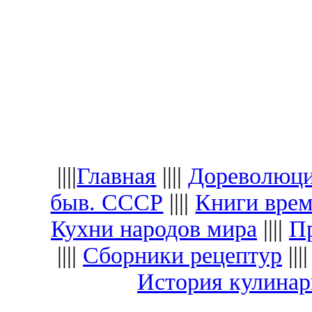
||||
Главная
||||
Дореволюци
быв. СССР
||||
Книги вре
Кухни народов мира
||||
Пр
||||
Сборники рецептур
|||
История кулина