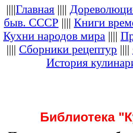
||||
Главная
||||
Дореволюци
быв. СССР
||||
Книги вре
Кухни народов мира
||||
Пр
||||
Сборники рецептур
||||
История кулинар
Библиотека "