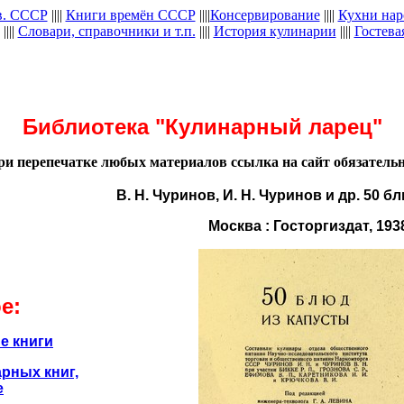
в. СССР
||||
Книги времён СССР
||||
Консервирование
||||
Кухни нар
||||
Словари, справочники и т.п.
||||
История кулинарии
||||
Гостева
Библиотека "Кулинарный ларец"
ри перепечатке любых материалов ссылка на сайт обязательн
В. Н. Чуринов, И. Н. Чуринов и др. 50 б
Москва : Госторгиздат, 193
е:
е книги
рных книг,
е