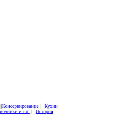
||
Консервирование
||||
Кухни
вочники и т.п.
||||
История