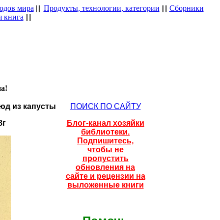
одов мира
||||
Продукты, технологии, категории
||||
Сборники
я книга
||||
а!
люд из капусты
ПОИСК ПО САЙТУ
8г
Блог-канал хозяйки
библиотеки.
Подпишитесь,
чтобы не
пропустить
обновления на
сайте и рецензии на
выложенные книги