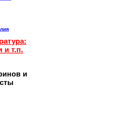
елия
ратура:
и т.п.
уринов и
усты