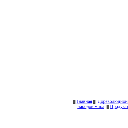
||||
Главная
||||
Дореволюцион
народов мира
||||
Продукты