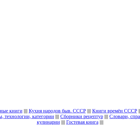
ные книги
||||
Кухня народов быв. СССР
||||
Книги времён СССР
||
, технологии, категории
||||
Сборники рецептур
||||
Словари, спра
кулинарии
||||
Гостевая книга
||||