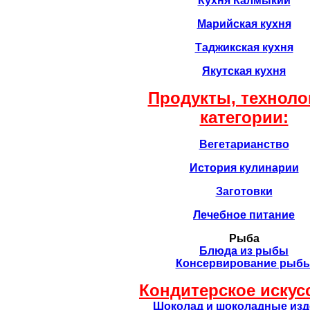
Кухня Калмыкии
Марийская кухня
Таджикская кухня
Якутская кухня
Продукты, техноло
категории:
Вегетарианство
История кулинарии
Заготовки
Лечебное питание
Рыба
Блюда из рыбы
Консервирование рыб
Кондитерское искус
Шоколад и шоколадные изд