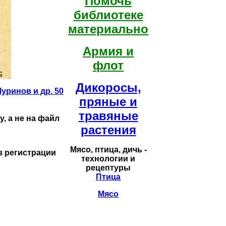
Помочь
библиотеке
материально
Армия и
флот
Дикоросы,
Чуринов и др. 50
пряные и
травяные
, а не на файл
растения
Мясо, птица, дичь -
з регистрации
технологии и
рецептуры
Птица
Мясо