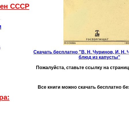
мен CCCР
Р
М
В
Скачать бесплатно "В. Н. Чуринов, И. Н. 
блюд из капусты"
Пожалуйста, ставьте ссылку на страницу
Все книги можно скачать бесплатно бе
ра: